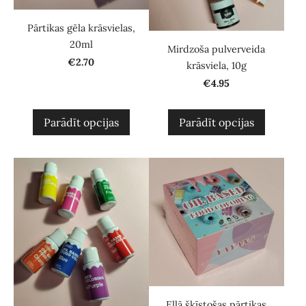
Pārtikas gēla krāsvielas,
20ml
Mirdzoša pulverveida
€2.70
krāsviela, 10g
€4.95
Parādīt opcijas
Parādīt opcijas
Eļļā šķīstošas pārtikas