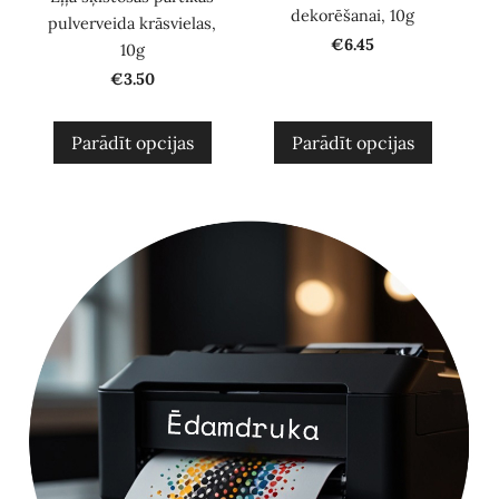
dekorēšanai, 10g
pulverveida krāsvielas,
€6.45
10g
€3.50
Parādīt opcijas
Parādīt opcijas