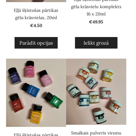
gēla krāsvielu komplekts
Eļļā šķīstošas pārtikas
16 x 20ml
gēla krāsvielas, 20ml
€49.95
€4.50
Parādīt opcijas
Ielikt grozā
Smalkais pulveris virsmu
Eļļā šķīstošas pārtikas