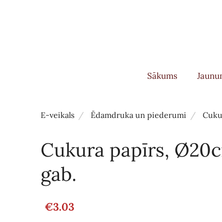
Sākums
Jaunu
E-veikals
Ēdamdruka un piederumi
Cukur
Cukura papīrs, Ø20c
gab.
€3.03