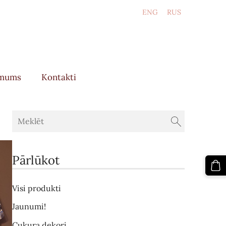
LAT
ENG
RUS
 mums
Kontakti
Pārlūkot
Visi produkti
Jaunumi!
Cukura dekori