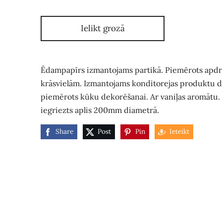
Ielikt grozā
Ēdampapīrs izmantojams partikā. Piemērots apdru
krāsvielām. Izmantojams konditorejas produktu d
piemērots kūku dekorēšanai. Ar vaniļas aromātu. 
iegriezts aplis 200mm diametrā.
Share
Post
Pin
Ieteikt