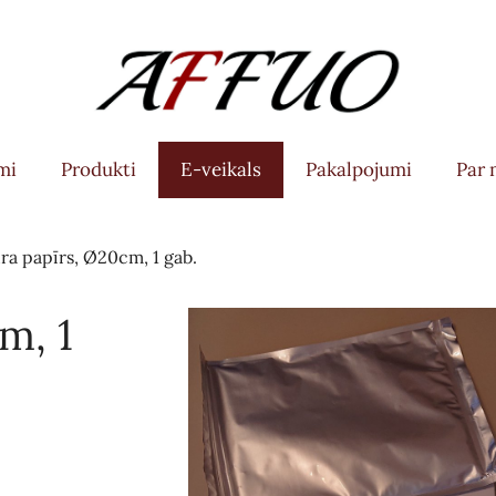
mi
Produkti
E-veikals
Pakalpojumi
Par
a papīrs, Ø20cm, 1 gab.
m, 1