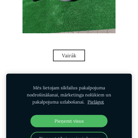
Vairāk
Mēs lietojam sīkfailus pakalpojuma
Lietošanas noteikumi
Privātuma politika
nodrošināšanai, mārketinga nolūkiem un
pakalpojuma uzlabošanai.
Pielāgot
Sīkdatnes
Pieņemt visus