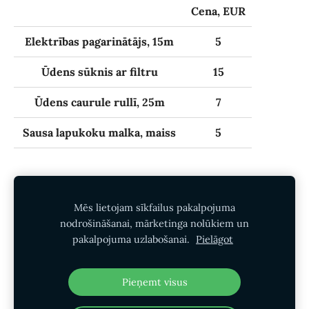
Cena, EUR
Elektrības pagarinātājs, 15m
5
Ūdens sūknis ar filtru
15
Ūdens caurule rullī, 25m
7
Sausa lapukoku malka, maiss
5
Mēs lietojam sīkfailus pakalpojuma
Lietošanas noteikumi
Privātuma politika
nodrošināšanai, mārketinga nolūkiem un
pakalpojuma uzlabošanai.
Pielāgot
Sīkdatnes
Pieņemt visus