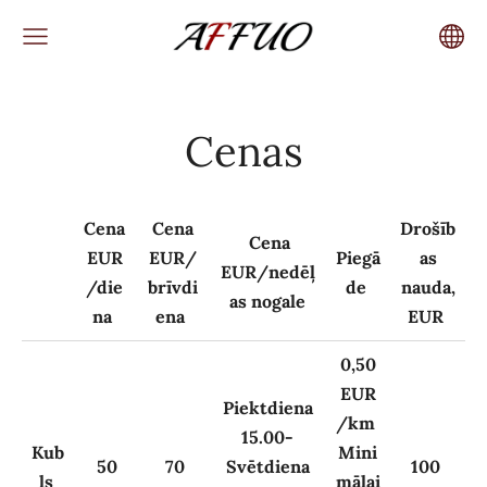
Cenas
Cena
Cena
Drošīb
Cena
EUR
EUR/
Piegā
as
EUR/nedēļ
/die
brīvdi
de
nauda,
as nogale
na
ena
EUR
0,50
EUR
Piektdiena
/km
15.00-
Kub
Mini
50
70
Svētdiena
100
ls
mālai