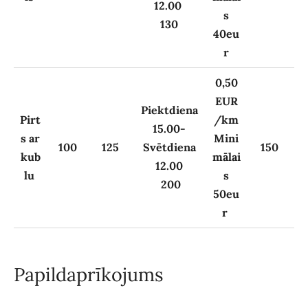
12.00
s
130
40eu
r
0,50
EUR
Piektdiena
Pirt
/km
15.00-
s ar
Mini
100
125
Svētdiena
150
kub
mālai
12.00
lu
s
200
50eu
r
Papildaprīkojums