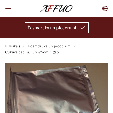
Ēdamdruka un piederumi
E-veikals
Ēdamdruka un piederumi
Cukura papīrs, 15 x Ø5cm, 1 gab.