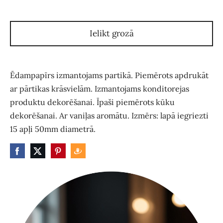
Ielikt grozā
Ēdampapīrs izmantojams partikā. Piemērots apdrukāt
ar pārtikas krāsvielām. Izmantojams konditorejas
produktu dekorēšanai. Īpaši piemērots kūku
dekorēšanai. Ar vaniļas aromātu. Izmērs: lapā iegriezti
15 apļi 50mm diametrā.